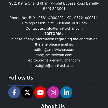
932, Katra Chand Khan, Pilibhit Bypass Road Bareilly
(U.P) 243001
Phone No:-BLY : 0581-4000222 LKO : 0522-4008111
Timings : Mon- Sat, 09:00am-06:00pm
Contact us:
info@amritvichar.com
EDITORIAL
In case of any information regarding the content on
the site please mail us
editor@amritvichar.com
coo@amritvichar.com
editor.digital@amritvichar.com
info.digtal@amritvichar.com
Follow Us
About Us