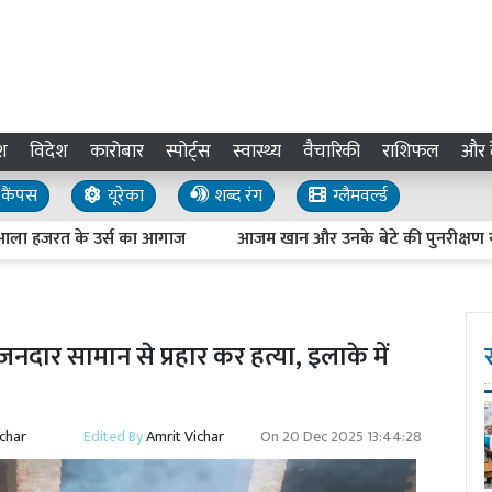
श
विदेश
कारोबार
स्पोर्ट्स
स्वास्थ्य
वैचारिकी
राशिफल
और द
कैंपस
यूरेका
शब्द रंग
ग्लैमवर्ल्ड
जरत के उर्स का आगाज
आजम खान और उनके बेटे की पुनरीक्षण याचिका प
जनदार सामान से प्रहार कर हत्या, इलाके में
ichar
Edited By
Amrit Vichar
On
20 Dec 2025 13:44:28