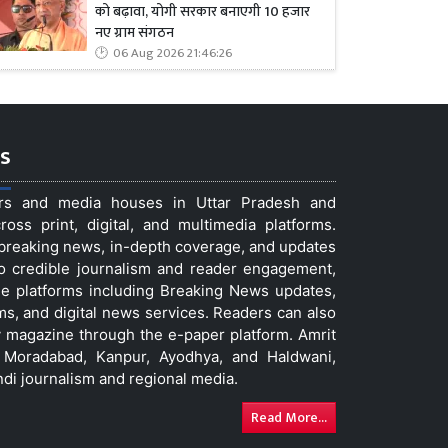
को बढ़ावा, योगी सरकार बनाएगी 10 हजार
नए ग्राम संगठन
06 Aug 2026 21:46:26
s
ers and media houses in Uttar Pradesh and
ss print, digital, and multimedia platforms.
t breaking news, in-depth coverage, and updates
to credible journalism and reader engagement,
le platforms including Breaking News updates,
ms, and digital news services. Readers can also
 magazine through the e-paper platform. Amrit
w, Moradabad, Kanpur, Ayodhya, and Haldwani,
ndi journalism and regional media.
Read More...