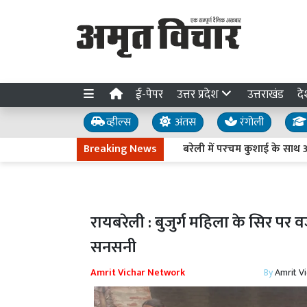
ई-पेपर
उत्तर प्रदेश
उत्तराखंड
दे
व्हील्स
अंतस
रंगोली
Breaking News
बरेली में परचम कुशाई के साथ आला ह
रायबरेली : बुजुर्ग महिला के सिर पर व
सनसनी
Amrit Vichar Network
By
Amrit V