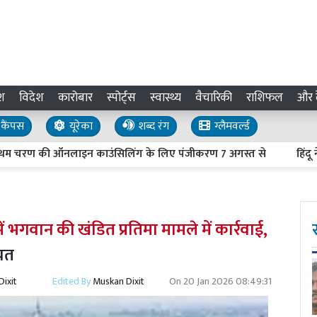
श
विदेश
कारोबार
स्पोर्ट्स
स्वास्थ्य
वैचारिकी
राशिफल
और द
कैंपस
यूरेका
शब्द रंग
ग्लैमवर्ल्ड
रण की ऑनलाइन काउंसिलिंग के लिए पंजीकरण 7 अगस्त से
हिंदू नेताओं 
 भगवान की खंडित प्रतिमा मामले में कार्रवाई,
ायत
ixit
Edited By
Muskan Dixit
On
20 Jan 2026 08:49:31