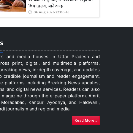
किया अलग, जानें वजह
06 Aug 2026 22:06:43
s
ers and media houses in Uttar Pradesh and
ss print, digital, and multimedia platforms.
t breaking news, in-depth coverage, and updates
to credible journalism and reader engagement,
le platforms including Breaking News updates,
ms, and digital news services. Readers can also
 magazine through the e-paper platform. Amrit
w, Moradabad, Kanpur, Ayodhya, and Haldwani,
ndi journalism and regional media.
Read More...