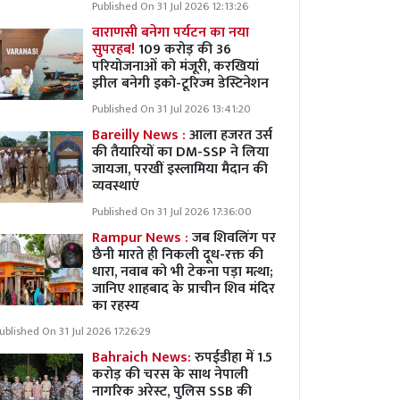
Published On 31 Jul 2026 12:13:26
वाराणसी बनेगा पर्यटन का नया
सुपरहब!
109 करोड़ की 36
परियोजनाओं को मंजूरी, करखियां
झील बनेगी इको-टूरिज्म डेस्टिनेशन
Published On 31 Jul 2026 13:41:20
Bareilly News :
आला हजरत उर्स
की तैयारियों का DM-SSP ने लिया
जायजा, परखीं इस्लामिया मैदान की
व्यवस्थाएं
Published On 31 Jul 2026 17:36:00
Rampur News :
जब शिवलिंग पर
छैनी मारते ही निकली दूध-रक्त की
धारा, नवाब को भी टेकना पड़ा मत्था;
जानिए शाहबाद के प्राचीन शिव मंदिर
का रहस्य
ublished On 31 Jul 2026 17:26:29
Bahraich News:
रुपईडीहा में 1.5
करोड़ की चरस के साथ नेपाली
नागरिक अरेस्ट, पुलिस SSB की