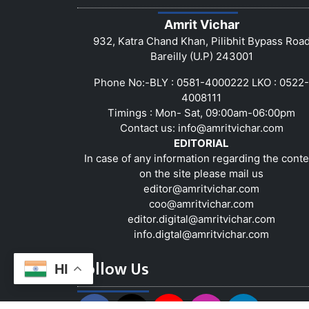
Amrit Vichar
932, Katra Chand Khan, Pilibhit Bypass Roa
Bareilly (U.P) 243001
Phone No:-BLY : 0581-4000222 LKO : 0522-
4008111
Timings : Mon- Sat, 09:00am-06:00pm
Contact us:
info@amritvichar.com
EDITORIAL
In case of any information regarding the conte
on the site please mail us
editor@amritvichar.com
coo@amritvichar.com
editor.digital@amritvichar.com
info.digtal@amritvichar.com
Follow Us
HI