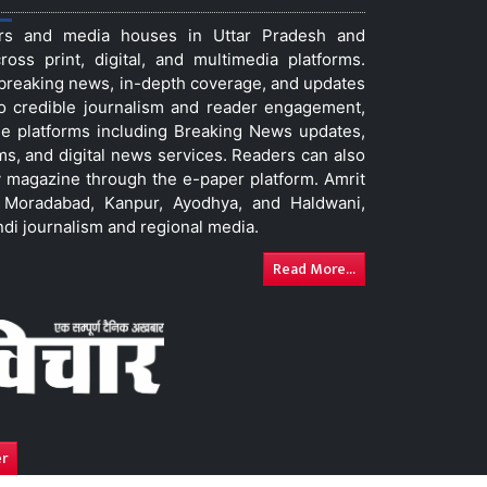
ers and media houses in Uttar Pradesh and
ss print, digital, and multimedia platforms.
t breaking news, in-depth coverage, and updates
to credible journalism and reader engagement,
le platforms including Breaking News updates,
ms, and digital news services. Readers can also
 magazine through the e-paper platform. Amrit
w, Moradabad, Kanpur, Ayodhya, and Haldwani,
ndi journalism and regional media.
Read More...
er