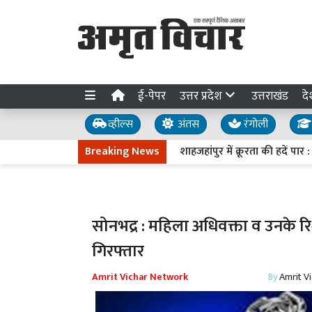
ई-पेपर
उत्तर प्रदेश
उत्तराखंड
दे
व्हील्स
अंतस
रंगोली
Breaking News
शाहजहांपुर में क्रूरता की हदें पार : दब
सोनभद्र : महिला अधिवक्ता व उनके रिश्
गिरफ्तार
Amrit Vichar Network
By
Amrit V