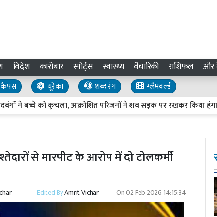
श
विदेश
कारोबार
स्पोर्ट्स
स्वास्थ्य
वैचारिकी
राशिफल
और द
कैंपस
यूरेका
शब्द रंग
ग्लैमवर्ल्ड
ंगों ने बच्चे को कुचला, आक्रोशित परिजनों ने शव सड़क पर रखकर किया हंगामा
तेदारों से मारपीट के आरोप में दो टोलकर्मी
ichar
Edited By
Amrit Vichar
On
02 Feb 2026 14:15:34