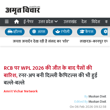
ई-पेपर
उत्तर प्रदेश
उत्तराखंड
देश
विदेश
का
व्हील्स
अंतस
रंगोली
कैंपस
य
जनता जनार्दन देख रही है संसद का 'शोर'
लखनऊ-कानपुर एक्सप्रेसव
RCB पर WPL 2026 की जीत के बाद पैसों की
बारिश,
रनर-अप बनी दिल्ली कैपिटल्स की भी हुई
बल्ले-बल्ले
Amrit Vichar Network
By
Muskan Dixit
Edited By
Muskan Dixit
On
06 Feb 2026 09:32:58