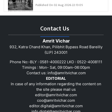
Published On 02 Aug 2026 22:13:05
Contact Us
Amrit Vichar
932, Katra Chand Khan, Pilibhit Bypass Road Bareilly
(U.P) 243001
Phone No:-BLY : 0581-4000222 LKO : 0522-4008111
Timings : Mon- Sat, 09:00am-06:00pm
Contact us:
info@amritvichar.com
EDITORIAL
In case of any information regarding the content on
the site please mail us
editor@amritvichar.com
coo@amritvichar.com
editor.digital@amritvichar.com
info.digtal@amritvichar.com