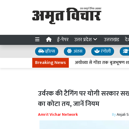
ई-पेपर
उत्तर प्रदेश
उत्तराखंड
दे
व्हील्स
अंतस
रंगोली
Breaking News
अयोध्या से गोंडा तक बृजभूषण शरण सिंह क
उर्वरक की टैगिंग पर योगी सरकार स
का कोटा तय, जानें नियम
Amrit Vichar Network
By
Anjali 