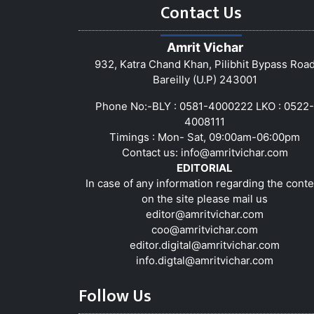
Contact Us
Amrit Vichar
932, Katra Chand Khan, Pilibhit Bypass Roa
Bareilly (U.P) 243001
Phone No:-BLY : 0581-4000222 LKO : 0522-
4008111
Timings : Mon- Sat, 09:00am-06:00pm
Contact us:
info@amritvichar.com
EDITORIAL
In case of any information regarding the conte
on the site please mail us
editor@amritvichar.com
coo@amritvichar.com
editor.digital@amritvichar.com
info.digtal@amritvichar.com
Follow Us