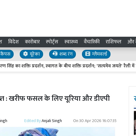
श
विदेश
कारोबार
स्पोर्ट्स
स्वास्थ्य
वैचारिकी
राशिफल
और द
कैंपस
यूरेका
शब्द रंग
ग्लैमवर्ल्ड
ा शक्ति प्रदर्शन, स्वागत के बीच शक्ति प्रदर्शन; 'सत्यमेव जयते' रैली में उमड़
ख्त : खरीफ फसल के लिए यूरिया और डीएपी
Singh
Edited By
Anjali Singh
On
30 Apr 2026 16:07:35