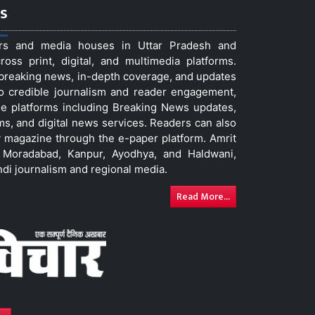
s
ers and media houses in Uttar Pradesh and
ss print, digital, and multimedia platforms.
t breaking news, in-depth coverage, and updates
to credible journalism and reader engagement,
le platforms including Breaking News updates,
ms, and digital news services. Readers can also
 magazine through the e-paper platform. Amrit
w, Moradabad, Kanpur, Ayodhya, and Haldwani,
ndi journalism and regional media.
Read More...