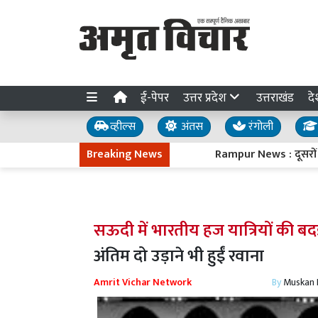
ई-पेपर
उत्तर प्रदेश
उत्तराखंड
दे
व्हील्स
अंतस
रंगोली
Breaking News
Rampur News : दूसरों की जान ब
सऊदी में भारतीय हज यात्रियों की बदइ
अंतिम दो उड़ाने भी हुईं रवाना
Amrit Vichar Network
By
Muskan D