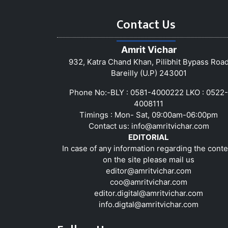
Contact Us
Amrit Vichar
932, Katra Chand Khan, Pilibhit Bypass Roa
Bareilly (U.P) 243001
Phone No:-BLY : 0581-4000222 LKO : 0522-
4008111
Timings : Mon- Sat, 09:00am-06:00pm
Contact us:
info@amritvichar.com
EDITORIAL
In case of any information regarding the conte
on the site please mail us
editor@amritvichar.com
coo@amritvichar.com
editor.digital@amritvichar.com
info.digtal@amritvichar.com