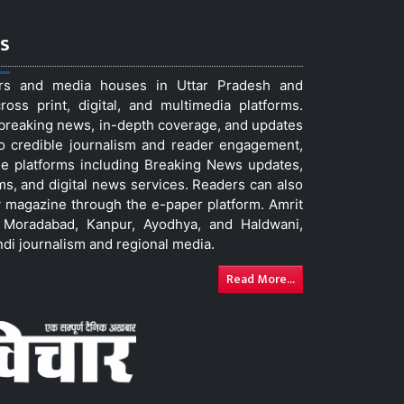
s
ers and media houses in Uttar Pradesh and
ss print, digital, and multimedia platforms.
t breaking news, in-depth coverage, and updates
to credible journalism and reader engagement,
le platforms including Breaking News updates,
ms, and digital news services. Readers can also
 magazine through the e-paper platform. Amrit
w, Moradabad, Kanpur, Ayodhya, and Haldwani,
ndi journalism and regional media.
Read More...