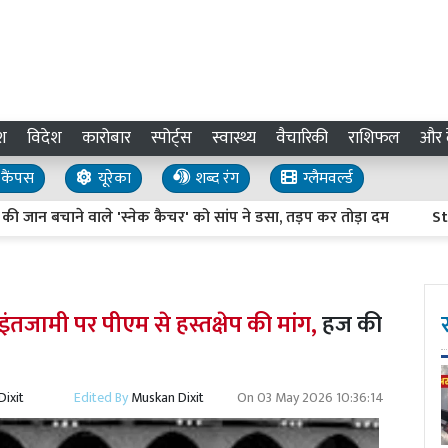
श
विदेश
कारोबार
स्पोर्ट्स
स्वास्थ्य
वैचारिकी
राशिफल
और द
कैंपस
यूरेका
शब्द रंग
ग्लैमवर्ल्ड
चाने वाले 'स्नेक कैचर' को सांप ने डसा, तड़प कर तोड़ा दम
Stock mar
ंतजामी पर पीएम से हस्तक्षेप की मांग,
हज की
ixit
Edited By
Muskan Dixit
On
03 May 2026 10:36:14