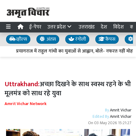
ई-पेपर
उत्तर प्रदेश
उत्तराखंड
देश
विदेश
का
व्हील्स
अंतस
रंगोली
कैंपस
य
प्रयागराज में राहुल गांधी का युवाओं से आह्वान, बोले- नफरत नहीं मोहब्ब
Uttrakhand:
अच्छा दिखने के साथ स्वस्थ रहने के भी
मूलमंत्र को साध रहे युवा
Amrit Vichar Network
By
Amrit Vichar
Edited By
Amrit Vichar
On
03 May 2026 15:21:27