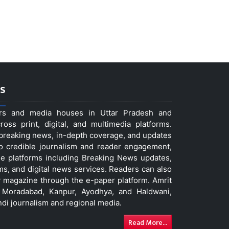
s
ers and media houses in Uttar Pradesh and
ss print, digital, and multimedia platforms.
t breaking news, in-depth coverage, and updates
to credible journalism and reader engagement,
le platforms including Breaking News updates,
ms, and digital news services. Readers can also
 magazine through the e-paper platform. Amrit
w, Moradabad, Kanpur, Ayodhya, and Haldwani,
ndi journalism and regional media.
Read More...