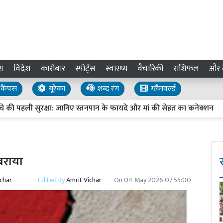
श
विदेश
कारोबार
स्पोर्ट्स
स्वास्थ्य
वैचारिकी
राशिफल
और द
कैंपस
यूरेका
शब्द रंग
ग्लैमवर्ल्ड
पहली सुरक्षा: जानिए स्तनपान के फायदे और मां की सेहत का कनेक्शन
नोटिस
बराया
ichar
Edited By
Amrit Vichar
On
04 May 2026 07:55:00