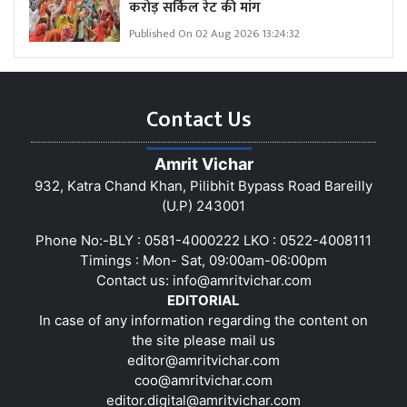
करोड़ सर्किल रेट की मांग
Published On 02 Aug 2026 13:24:32
Contact Us
Amrit Vichar
932, Katra Chand Khan, Pilibhit Bypass Road Bareilly
(U.P) 243001
Phone No:-BLY : 0581-4000222 LKO : 0522-4008111
Timings : Mon- Sat, 09:00am-06:00pm
Contact us:
info@amritvichar.com
EDITORIAL
In case of any information regarding the content on
the site please mail us
editor@amritvichar.com
coo@amritvichar.com
editor.digital@amritvichar.com