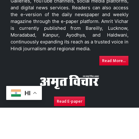
Galleries, YouTube channels, social media platforms,
and digital news services. Readers can also access
the e-version of the daily newspaper and weekly
magazine through the e-paper platform. Amrit Vichar
is currently published from Bareilly, Lucknow,
Moradabad, Kanpur, Ayodhya, and Haldwani,
continuously expanding its reach as a trusted voice in
Hindi journalism and regional media.
Read More...
HI
Read E-paper
About Us
Contact Us
Complaint Redressal
Disc
Copyright © 2026. All Rights Reserved By
Amrit Vichar.