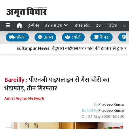
ई-पेपर
उत्तर प्रदेश
उत्तराखंड
देश
विदेश
का
व्हील्स
अंतस
रंगोली
कैंपस
य
Sultanpur News: बेदूपारा बाईपास पर वाहन की टक्कर से ट्रक चालक
Bareilly :
पीएनजी पाइपलाइन से गैस चोरी का
भंडाफोड़, तीन गिरफ्तार
Amrit Vichar Network
By
Pradeep Kumar
Edited By
Pradeep Kumar
On
04 May 2026 11:02:30