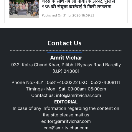
चरस के साथ नेपाली नागरिक अरेस्ट, पुलिस
SSB की संयुक्त कार्रवाई में मिली सफलता
Published On 31 Jul 2026 16:59:23
Contact Us
Amrit Vichar
932, Katra Chand Khan, Pilibhit Bypass Road Bareilly
(U.P) 243001
Phone No:-BLY : 0581-4000222 LKO : 0522-4008111
Timings : Mon- Sat, 09:00am-06:00pm
Contact us:
info@amritvichar.com
EDITORIAL
In case of any information regarding the content on
the site please mail us
editor@amritvichar.com
coo@amritvichar.com