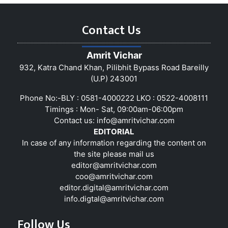
Contact Us
Amrit Vichar
932, Katra Chand Khan, Pilibhit Bypass Road Bareilly
(U.P) 243001
Phone No:-BLY : 0581-4000222 LKO : 0522-4008111
Timings : Mon- Sat, 09:00am-06:00pm
Contact us:
info@amritvichar.com
EDITORIAL
In case of any information regarding the content on
the site please mail us
editor@amritvichar.com
coo@amritvichar.com
editor.digital@amritvichar.com
info.digtal@amritvichar.com
Follow Us