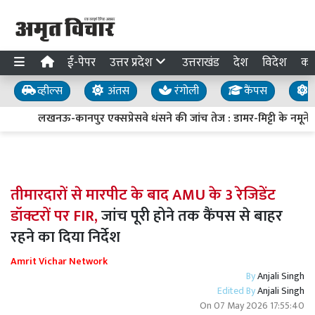
ई-पेपर
उत्तर प्रदेश
उत्तराखंड
देश
विदेश
का
व्हील्स
अंतस
रंगोली
कैंपस
य
लखनऊ-कानपुर एक्सप्रेसवे धंसने की जांच तेज : डामर-मिट्टी के नमूने लि
तीमारदारों से मारपीट के बाद AMU के 3 रेजिडेंट
डॉक्टरों पर FIR,
जांच पूरी होने तक कैंपस से बाहर
रहने का दिया निर्देश
Amrit Vichar Network
By
Anjali Singh
Edited By
Anjali Singh
On
07 May 2026 17:55:40