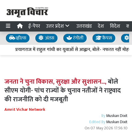
ई-पेपर
उत्तर प्रदेश
उत्तराखंड
देश
विदेश
का
व्हील्स
अंतस
रंगोली
कैंपस
य
प्रयागराज में राहुल गांधी का युवाओं से आह्वान, बोले- नफरत नहीं मोहब्ब
जनता ने चुना विकास, सुरक्षा और सुशासन...,
बोले
सीएम योगी- पांच राज्यों के चुनाव नतीजों ने राष्ट्रवाद
की राजनीति को दी मजबूती
Amrit Vichar Network
By
Muskan Dixit
Edited By
Muskan Dixit
On
07 May 2026 17:56:10