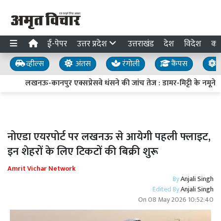
ई-पेपर
उत्तर प्रदेश
उत्तराखंड
देश
विदेश
का
व्हील्स
अंतस
रंगोली
कैंपस
य
लखनऊ-कानपुर एक्सप्रेसवे धंसने की जांच तेज : डामर-मिट्टी के नमूने लि
नोएडा एयरपोर्ट पर लखनऊ से आयेगी पहली फ्लाइट,
इन शेहरों के लिए टिकटों की बिक्री शुरू
Amrit Vichar Network
By
Anjali Singh
Edited By
Anjali Singh
On
08 May 2026 10:52:40