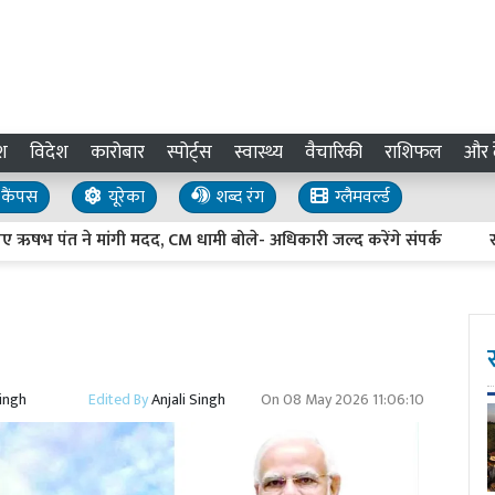
श
विदेश
कारोबार
स्पोर्ट्स
स्वास्थ्य
वैचारिकी
राशिफल
और द
कैंपस
यूरेका
शब्द रंग
ग्लैमवर्ल्ड
पंत ने मांगी मदद, CM धामी बोले- अधिकारी जल्द करेंगे संपर्क
राहुल गां
Singh
Edited By
Anjali Singh
On
08 May 2026 11:06:10