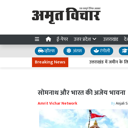
ई-पेपर
उत्तर प्रदेश
उत्तराखंड
दे
व्हील्स
अंतस
रंगोली
Breaking News
उत्तराखंड में जमीन के लिए ऋषभ 
सोमनाथ और भारत की अजेय भावना
Amrit Vichar Network
By
Anjali 