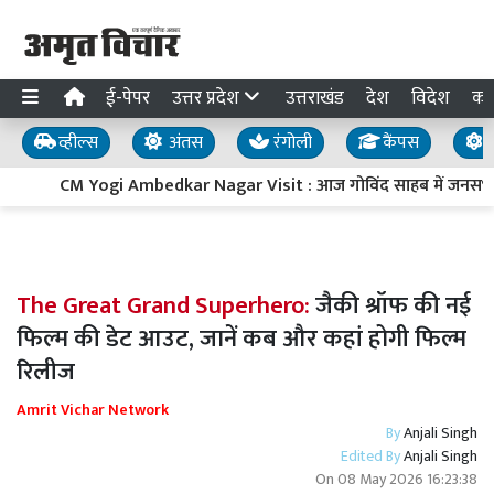
ई-पेपर
उत्तर प्रदेश
उत्तराखंड
देश
विदेश
का
व्हील्स
अंतस
रंगोली
कैंपस
य
CM Yogi Ambedkar Nagar Visit : आज गोविंद साहब में जनसभा, 7
The Great Grand Superhero:
जैकी श्रॉफ की नई
फिल्म की डेट आउट, जानें कब और कहां होगी फिल्म
रिलीज
Amrit Vichar Network
By
Anjali Singh
Edited By
Anjali Singh
On
08 May 2026 16:23:38