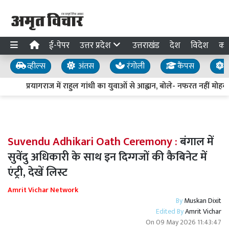
ई-पेपर
उत्तर प्रदेश
उत्तराखंड
देश
विदेश
का
व्हील्स
अंतस
रंगोली
कैंपस
य
प्रयागराज में राहुल गांधी का युवाओं से आह्वान, बोले- नफरत नहीं मोहब्बत
Suvendu Adhikari Oath Ceremony :
बंगाल में
सुवेंदु अधिकारी के साथ इन दिग्गजों की कैबिनेट में
एंट्री, देखें लिस्ट
Amrit Vichar Network
By
Muskan Dixit
Edited By
Amrit Vichar
On
09 May 2026 11:43:47