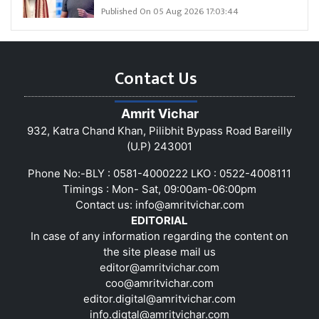
Published On 05 Aug 2026 17:03:44
Contact Us
Amrit Vichar
932, Katra Chand Khan, Pilibhit Bypass Road Bareilly
(U.P) 243001
Phone No:-BLY : 0581-4000222 LKO : 0522-4008111
Timings : Mon- Sat, 09:00am-06:00pm
Contact us:
info@amritvichar.com
EDITORIAL
In case of any information regarding the content on
the site please mail us
editor@amritvichar.com
coo@amritvichar.com
editor.digital@amritvichar.com
info.digtal@amritvichar.com