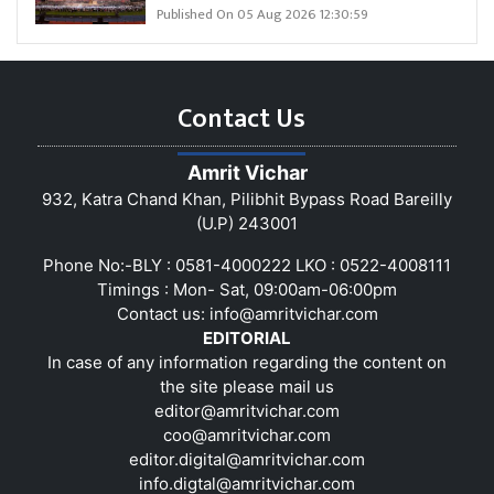
Published On 05 Aug 2026 12:30:59
Contact Us
Amrit Vichar
932, Katra Chand Khan, Pilibhit Bypass Road Bareilly
(U.P) 243001
Phone No:-BLY : 0581-4000222 LKO : 0522-4008111
Timings : Mon- Sat, 09:00am-06:00pm
Contact us:
info@amritvichar.com
EDITORIAL
In case of any information regarding the content on
the site please mail us
editor@amritvichar.com
coo@amritvichar.com
editor.digital@amritvichar.com
info.digtal@amritvichar.com