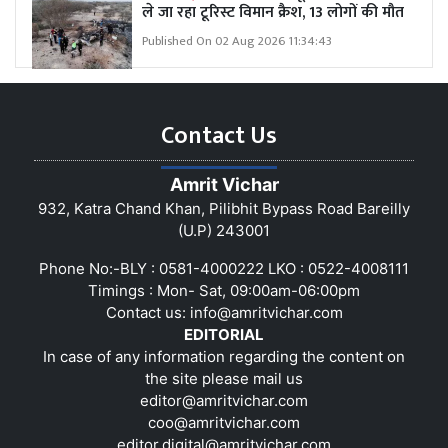
ले जा रहा टूरिस्ट विमान क्रैश, 13 लोगों की मौत
Published On 02 Aug 2026 11:34:43
Contact Us
Amrit Vichar
932, Katra Chand Khan, Pilibhit Bypass Road Bareilly
(U.P) 243001
Phone No:-BLY : 0581-4000222 LKO : 0522-4008111
Timings : Mon- Sat, 09:00am-06:00pm
Contact us:
info@amritvichar.com
EDITORIAL
In case of any information regarding the content on
the site please mail us
editor@amritvichar.com
coo@amritvichar.com
editor.digital@amritvichar.com