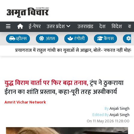
ई-पेपर
उत्तर प्रदेश
उत्तराखंड
देश
विदेश
का
व्हील्स
अंतस
रंगोली
कैंपस
य
प्रयागराज में राहुल गांधी का युवाओं से आह्वान, बोले- नफरत नहीं मोहब्ब
युद्ध विराम वार्ता पर फिर बढ़ा तनाव,
ट्रंप ने ठुकराया
ईरान का शांति प्रस्ताव, कहा-पूरी तरह अस्वीकार्य
Amrit Vichar Network
By
Anjali Singh
Edited By
Anjali Singh
On
11 May 2026 11:28:00