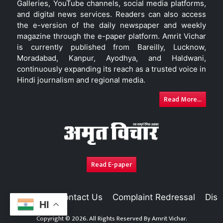
Galleries, YouTube channels, social media platforms,
and digital news services. Readers can also access
the e-version of the daily newspaper and weekly
magazine through the e-paper platform. Amrit Vichar
is currently published from Bareilly, Lucknow,
Moradabad, Kanpur, Ayodhya, and Haldwani,
continuously expanding its reach as a trusted voice in
Hindi journalism and regional media.
Read More...
Read E-paper
About Us
Contact Us
Complaint Redressal
Disc
HI
Copyright © 2026. All Rights Reserved By
Amrit Vichar.