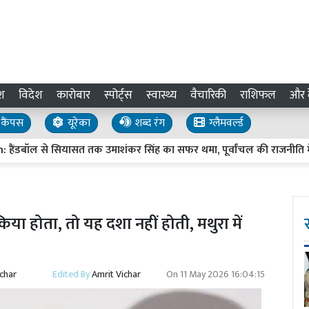
श
विदेश
कारोबार
स्पोर्ट्स
स्वास्थ्य
वैचारिकी
राशिफल
और द
कैंपस
यूरेका
शब्द रंग
ग्लैमवर्ल्ड
 से सियासत तक उमाशंकर सिंह का सफर थमा, पूर्वांचल की राजनीति में बड
 किया होता, तो यह दशा नहीं होती, मथुरा में
ichar
Edited By
Amrit Vichar
On
11 May 2026 16:04:15