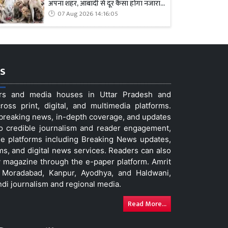
अपना शहर, आबादी से दूर कैसा होगा नजारा...
07 Aug 2026 14:16:05
s
ers and media houses in Uttar Pradesh and
ss print, digital, and multimedia platforms.
t breaking news, in-depth coverage, and updates
to credible journalism and reader engagement,
le platforms including Breaking News updates,
ms, and digital news services. Readers can also
 magazine through the e-paper platform. Amrit
w, Moradabad, Kanpur, Ayodhya, and Haldwani,
ndi journalism and regional media.
Read More...