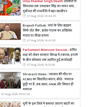
Uma Shankar Singh Death:
हैंडबॉल से
सियासत तक उमाशंकर सिंह का सफर थमा,
पूर्वांचल की राजनीति में बड़ा खालीपन
07 Aug 2026 14:44:39
Brajesh Pathak: 'सपा के लिए ब्राह्मण
सिर्फ वोट बैंक', ब्रजेश पाठक का अखिलेश
यादव पर तीखा हमला
07 Aug 2026 14:41:50
Parliament Monsoon Session :
अमित
शाह को लेकर सरकार-विपक्ष में टकराव, हंगामे
के बीच सोमवार तक स्थगित हुई कार्यवाही
07 Aug 2026 14:31:56
Shravasti News : नवजात की मौत पर
ACMO का विवादित बयान, बोले- 'यमराज
छुट्टी पर हैं, अब आशा, ANM और सिस्टर ही
यमराज'
07 Aug 2026 14:20:58
यूपी के इस जिले में बसाया जाएगा बंदरों का