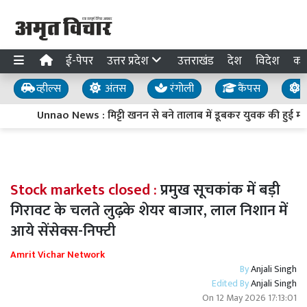
ई-पेपर
उत्तर प्रदेश
उत्तराखंड
देश
विदेश
का
व्हील्स
अंतस
रंगोली
कैंपस
य
Unnao News : मिट्टी खनन से बने तालाब में डूबकर युवक की हुई मौत,
Stock markets closed :
प्रमुख सूचकांक में बड़ी
गिरावट के चलते लुढ़के शेयर बाजार, लाल निशान में
आये सेंसेक्स-निफ्टी
Amrit Vichar Network
By
Anjali Singh
Edited By
Anjali Singh
On
12 May 2026 17:13:01