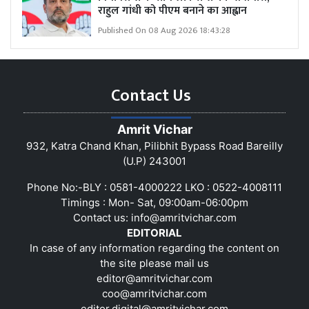
राहुल गांधी को पीएम बनाने का आह्वान
Published On 08 Aug 2026 18:43:28
Contact Us
Amrit Vichar
932, Katra Chand Khan, Pilibhit Bypass Road Bareilly
(U.P) 243001
Phone No:-BLY : 0581-4000222 LKO : 0522-4008111
Timings : Mon- Sat, 09:00am-06:00pm
Contact us:
info@amritvichar.com
EDITORIAL
In case of any information regarding the content on
the site please mail us
editor@amritvichar.com
coo@amritvichar.com
editor.digital@amritvichar.com