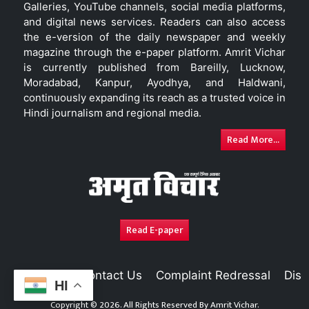
Galleries, YouTube channels, social media platforms,
and digital news services. Readers can also access
the e-version of the daily newspaper and weekly
magazine through the e-paper platform. Amrit Vichar
is currently published from Bareilly, Lucknow,
Moradabad, Kanpur, Ayodhya, and Haldwani,
continuously expanding its reach as a trusted voice in
Hindi journalism and regional media.
Read More...
Read E-paper
About Us
Contact Us
Complaint Redressal
Disc
HI
Copyright © 2026. All Rights Reserved By
Amrit Vichar.