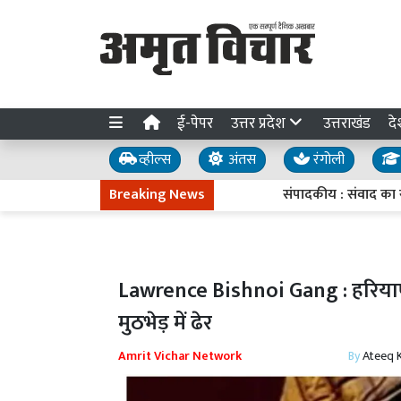
ई-पेपर
उत्तर प्रदेश
उत्तराखंड
दे
व्हील्स
अंतस
रंगोली
Breaking News
संपादकीय : संवाद का संदेश
Lawrence Bishnoi Gang : हरियाणा मे
मुठभेड़ में ढेर
Amrit Vichar Network
By
Ateeq 