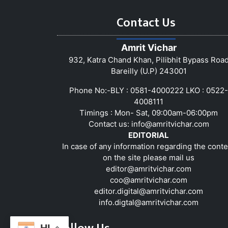
Contact Us
Amrit Vichar
932, Katra Chand Khan, Pilibhit Bypass Roa
Bareilly (U.P) 243001
Phone No:-BLY : 0581-4000222 LKO : 0522-
4008111
Timings : Mon- Sat, 09:00am-06:00pm
Contact us:
info@amritvichar.com
EDITORIAL
In case of any information regarding the conte
on the site please mail us
editor@amritvichar.com
coo@amritvichar.com
editor.digital@amritvichar.com
info.digtal@amritvichar.com
HI