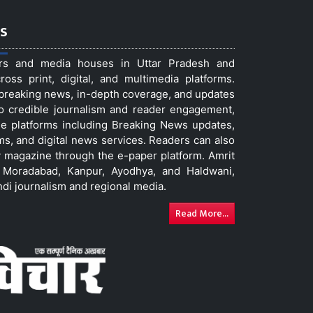
s
ers and media houses in Uttar Pradesh and
ss print, digital, and multimedia platforms.
t breaking news, in-depth coverage, and updates
to credible journalism and reader engagement,
le platforms including Breaking News updates,
ms, and digital news services. Readers can also
 magazine through the e-paper platform. Amrit
w, Moradabad, Kanpur, Ayodhya, and Haldwani,
ndi journalism and regional media.
Read More...