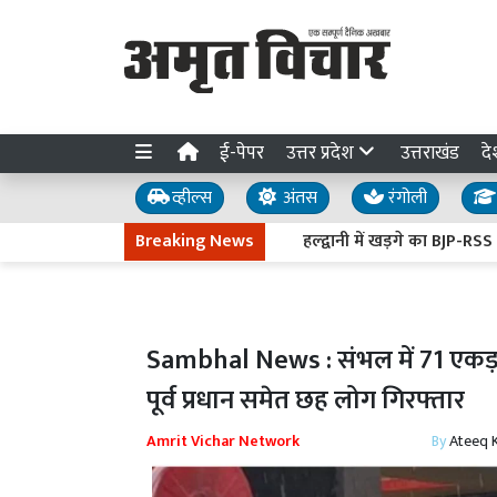
ई-पेपर
उत्तर प्रदेश
उत्तराखंड
दे
व्हील्स
अंतस
रंगोली
Breaking News
हल्द्वानी में खड़गे का BJP-RSS पर हम
Sambhal News : संभल में 71 एकड़ जमी
पूर्व प्रधान समेत छह लोग गिरफ्तार
Amrit Vichar Network
By
Ateeq 