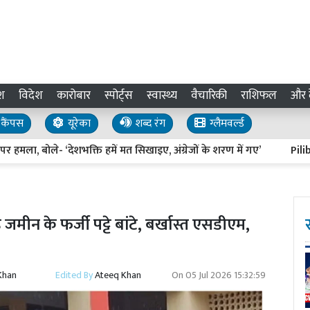
श
विदेश
कारोबार
स्पोर्ट्स
स्वास्थ्य
वैचारिकी
राशिफल
और द
कैंपस
यूरेका
शब्द रंग
ग्लैमवर्ल्ड
ला, बोले- ‘देशभक्ति हमें मत सिखाइए, अंग्रेजों के शरण में गए’
Pilibhit N
न के फर्जी पट्टे बांटे, बर्खास्त एसडीएम,
Khan
Edited By
Ateeq Khan
On
05 Jul 2026 15:32:59