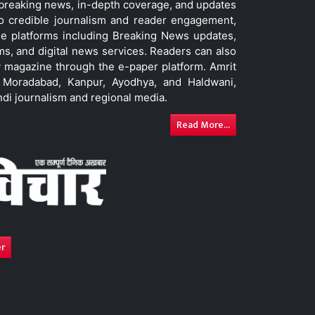
t breaking news, in-depth coverage, and updates
to credible journalism and reader engagement,
le platforms including Breaking News updates,
ms, and digital news services. Readers can also
 magazine through the e-paper platform. Amrit
w, Moradabad, Kanpur, Ayodhya, and Haldwani,
ndi journalism and regional media.
Read More...
er