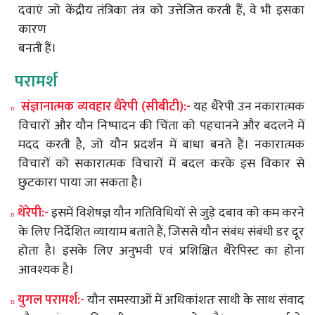
दवाएं
जो
केंद्रीय
तंत्रिका
तंत्र
को
उत्तेजित
करती
हैं
,
वे
भी
इसका
कारण
बनती
हैं।
परामर्श
संज्ञानात्मक
व्यवहार
थैरेपी
(
सीबीटी
):-
यह
थैरेपी
उन
नकारात्मक
n
विचारों
और
यौन
निष्पादन
की
चिंता
को
पहचानने
और
बदलने
में
मदद
करती
है
,
जो
यौन
प्रदर्शन
में
बाधा
बनते
हैं।
नकारात्मक
विचारों
को
सकारात्मक
विचारों
में
बदल
करके
इस
विकार
से
छुटकारा
पाया
जा
सकता
है।
थेरेपी
:-
इसमें
विशेषज्ञ
यौन
गतिविधियों
से
जुड़े
दबाव
को
कम
करने
n
के
लिए
निर्देशित
व्यायाम
बताते
हैं
,
जिससे
यौन
संबंध
संबंधी
डर
दूर
होता
है।
इसके
लिए
अनुभवी
एवं
प्रशिक्षित
थैरेपिस्ट
का
होना
आवश्यक
है।
युगल
परामर्श
:-
यौन
समस्याओं
में
अधिकांशतः
साथी
के
साथ
संवाद
n