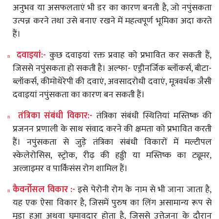
अनुभव
या
असफलताएं
भी
डर
का
कारण
बनती
है
,
जो
नपुंसकता
उत्पन्न
करने
तथा
उसे
बनाए
रखने
में
महत्वपूर्ण
भूमिका
अदा
करते
हैं।
दवाइयां
:-
कुछ
दवाइयां
रक्त
प्रवाह
को
प्रभावित
कर
सकती
हैं
,
n
जिससे
नपुंसकता
हो
सकती
है।
अल्फा
-
एड्रीनर्जिक
ब्लॉकर्स
,
बीटा
-
ब्लॉकर्स
,
कीमोथेरेपी
की
दवाएं
,
अवसादरोधी
दवाएं
,
मूत्रवर्धक
जैसी
दवाइयां
नपुंसकता
का
कारण
बन
सकती
हैं।
तंत्रिका
संबंधी
विकार
:-
तंत्रिका
संबंधी
स्थितियां
मस्तिष्क
की
n
प्रजनन
प्रणाली
के
साथ
संवाद
करने
की
क्षमता
को
प्रभावित
करती
हैं।
नपुंसकता
से
जुड़े
तंत्रिका
संबंधी
विकारों
में
मल्टीपल
स्केलेरोसिस
,
स्ट्रोक
,
रीढ़
की
हड्डी
या
मस्तिष्क
का
ट्यूमर
,
अल्जाइमर
व
पार्किंसंस
रोग
शामिल
हैं।
कैवर्नोसल
विकार
:-
इसे
पेरोनी
रोग
के
नाम
से
भी
जाना
जाता
है
,
n
यह
एक
ऐसा
विकार
है
,
जिसमें
पुरुष
का
लिंग
असामान्य
रूप
से
मुड़ा
हुआ
अथवा
घुमावदार
होता
है
,
जिससे
उत्तेजना
के
दौरान