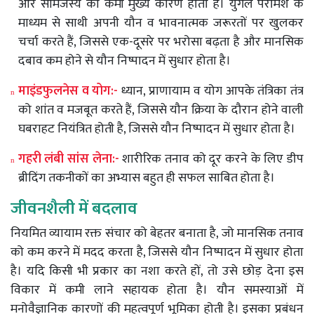
और
सामंजस्य
की
कमी
मुख्य
कारण
होता
है।
युगल
परामर्श
के
माध्यम
से
साथी
अपनी
यौन
व
भावनात्मक
जरूरतों
पर
खुलकर
चर्चा
करते
हैं
,
जिससे
एक
-
दूसरे
पर
भरोसा
बढ़ता
है
और
मानसिक
दबाव
कम
होने
से
यौन
निष्पादन
में
सुधार
होता
है।
माइंडफुलनेस
व
योग
:-
ध्यान
,
प्राणायाम
व
योग
आपके
तंत्रिका
तंत्र
n
को
शांत
व
मजबूत
करते
हैं
,
जिससे
यौन
क्रिया
के
दौरान
होने
वाली
घबराहट
नियंत्रित
होती
है
,
जिससे
यौन
निष्पादन
में
सुधार
होता
है।
गहरी
लंबी
सांस
लेना
:-
शारीरिक
तनाव
को
दूर
करने
के
लिए
डीप
n
ब्रीदिंग
तकनीकों
का
अभ्यास
बहुत
ही
सफल
साबित
होता
है।
जीवनशैली
में
बदलाव
नियमित
व्यायाम
रक्त
संचार
को
बेहतर
बनाता
है
,
जो
मानसिक
तनाव
को
कम
करने
में
मदद
करता
है
,
जिससे
यौन
निष्पादन
में
सुधार
होता
है।
यदि
किसी
भी
प्रकार
का
नशा
करते
हों
,
तो
उसे
छोड़
देना
इस
विकार
में
कमी
लाने
सहायक
होता
है।
यौन
समस्याओं
में
मनोवैज्ञानिक
कारणों
की
महत्वपूर्ण
भूमिका
होती
है।
इसका
प्रबंधन