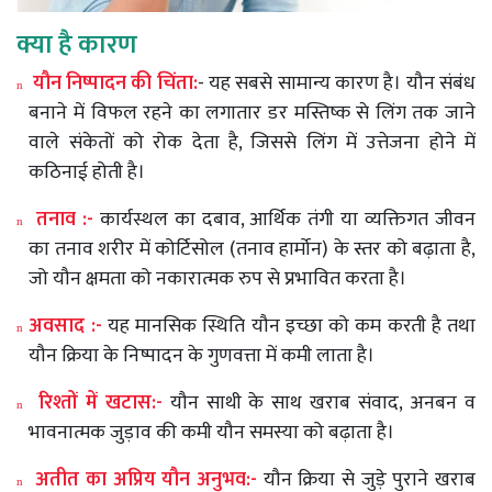
क्या
है
कारण
यौन
निष्पादन
की
चिंता
:
-
यह
सबसे
सामान्य
कारण
है।
यौन
संबंध
n
बनाने
में
विफल
रहने
का
लगातार
डर
मस्तिष्क
से
लिंग
तक
जाने
वाले
संकेतों
को
रोक
देता
है
,
जिससे
लिंग
में
उत्तेजना
होने
में
कठिनाई
होती
है।
तनाव
:-
कार्यस्थल
का
दबाव
,
आर्थिक
तंगी
या
व्यक्तिगत
जीवन
n
का
तनाव
शरीर
में
कोर्टिसोल
(
तनाव
हार्मोन
)
के
स्तर
को
बढ़ाता
है
,
जो
यौन
क्षमता
को
नकारात्मक
रुप
से
प्रभावित
करता
है।
अवसाद
:-
यह
मानसिक
स्थिति
यौन
इच्छा
को
कम
करती
है
तथा
n
यौन
क्रिया
के
निष्पादन
के
गुणवत्ता
में
कमी
लाता
है।
रिश्तों
में
खटास
:-
यौन
साथी
के
साथ
खराब
संवाद
,
अनबन
व
n
भावनात्मक
जुड़ाव
की
कमी
यौन
समस्या
को
बढ़ाता
है।
अतीत
का
अप्रिय
यौन
अनुभव
:-
यौन
क्रिया
से
जुड़े
पुराने
खराब
n