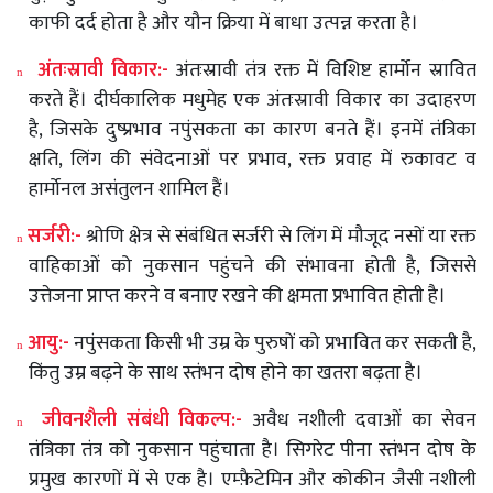
काफी
दर्द
होता
है
और
यौन
क्रिया
में
बाधा
उत्पन्न
करता
है।
अंतःस्रावी
विकार
:-
अंतःस्रावी
तंत्र
रक्त
में
विशिष्ट
हार्मोन
स्रावित
n
करते
हैं।
दीर्घकालिक
मधुमेह
एक
अंतःस्रावी
विकार
का
उदाहरण
है
,
जिसके
दुष्प्रभाव
नपुंसकता
का
कारण
बनते
हैं।
इनमें
तंत्रिका
क्षति
,
लिंग
की
संवेदनाओं
पर
प्रभाव
,
रक्त
प्रवाह
में
रुकावट
व
हार्मोनल
असंतुलन
शामिल
हैं।
सर्जरी
:-
श्रोणि
क्षेत्र
से
संबंधित
सर्जरी
से
लिंग
में
मौजूद
नसों
या
रक्त
n
वाहिकाओं
को
नुकसान
पहुंचने
की
संभावना
होती
है
,
जिससे
उत्तेजना
प्राप्त
करने
व
बनाए
रखने
की
क्षमता
प्रभावित
होती
है।
आयु
:-
नपुंसकता
किसी
भी
उम्र
के
पुरुषों
को
प्रभावित
कर
सकती
है
,
n
किंतु
उम्र
बढ़ने
के
साथ
स्तंभन
दोष
होने
का
खतरा
बढ़ता
है।
जीवनशैली
संबंधी
विकल्प
:-
अवैध
नशीली
दवाओं
का
सेवन
n
तंत्रिका
तंत्र
को
नुकसान
पहुंचाता
है।
सिगरेट
पीना
स्तंभन
दोष
के
प्रमुख
कारणों
में
से
एक
है।
एम्फ़ैटेमिन
और
कोकीन
जैसी
नशीली