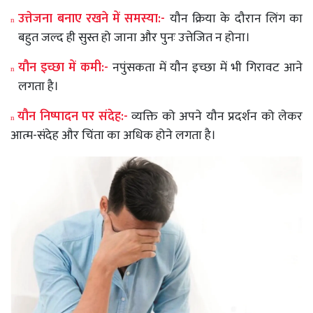
उत्तेजना
बनाए
रखने
में
समस्या
:-
यौन
क्रिया
के
दौरान
लिंग
का
n
बहुत
जल्द
ही
सुस्त
हो
जाना
और
पुनः
उत्तेजित
न
होना।
यौन
इच्छा
में
कमी
:-
नपुंसकता
में
यौन
इच्छा
में
भी
गिरावट
आने
n
लगता
है।
यौन
निष्पादन
पर
संदेह
:-
व्यक्ति
को
अपने
यौन
प्रदर्शन
को
लेकर
n
आत्म
-
संदेह
और
चिंता
का
अधिक
होने
लगता
है।