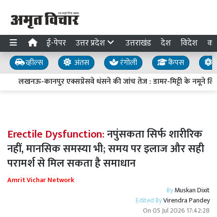
ई-पेपर
उत्तर प्रदेश
उत्तराखंड
देश
विदेश
का
व्हील्स
अंतस
रंगोली
कैंपस
य
लखनऊ-कानपुर एक्सप्रेसवे धंसने की जांच तेज : डामर-मिट्टी के नमूने लिए, 
Erectile Dysfunction:
नपुंसकता सिर्फ शारीरिक
नहीं, मानसिक समस्या भी; समय पर इलाज और सही
परामर्श से मिल सकता है समाधान
Amrit Vichar Network
By
Muskan Dixit
Edited By
Virendra Pandey
On
05 Jul 2026 17:42:28