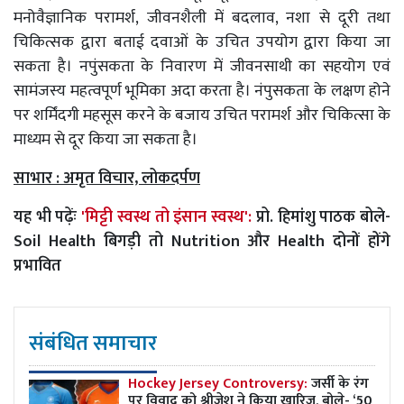
मनोवैज्ञानिक
परामर्श
,
जीवनशैली
में
बदलाव
,
नशा
से
दूरी
तथा
चिकित्सक
द्वारा
बताई
दवाओं
के
उचित
उपयोग
द्वारा
किया
जा
सकता
है।
नपुंसकता
के
निवारण
में
जीवनसाथी
का
सहयोग
एवं
सामंजस्य
महत्वपूर्ण
भूमिका
अदा
करता
है।
नंपुसकता
के
लक्षण
होने
पर
शर्मिंदगी
महसूस
करने
के
बजाय
उचित
परामर्श
और
चिकित्सा
के
माध्यम
से
दूर
किया
जा
सकता
है।
साभार : अमृत विचार, लोकदर्पण
यह भी पढ़ेंः
'मिट्टी स्वस्थ तो इंसान स्वस्थ':
प्रो. हिमांशु पाठक बोले-
Soil Health बिगड़ी तो Nutrition और Health दोनों होंगे
प्रभावित
संबंधित समाचार
Hockey Jersey Controversy:
जर्सी के रंग
पर विवाद को श्रीजेश ने किया खारिज, बोले- ‘50