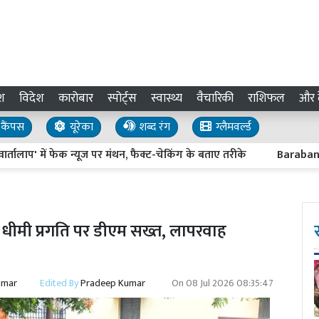
श
विदेश
कारोबार
स्पोर्ट्स
स्वास्थ्य
वैचारिकी
राशिफल
और द
कैंपस
यूरेका
शब्द रंग
ग्लैमवर्ल्ड
में फेक न्यूज पर मंथन, फैक्ट-चेकिंग के बताए तरीके
Barabanki News : 
 धीमी प्रगति पर डीएम सख्त, लापरवाह
umar
Edited By
Pradeep Kumar
On
08 Jul 2026 08:35:47