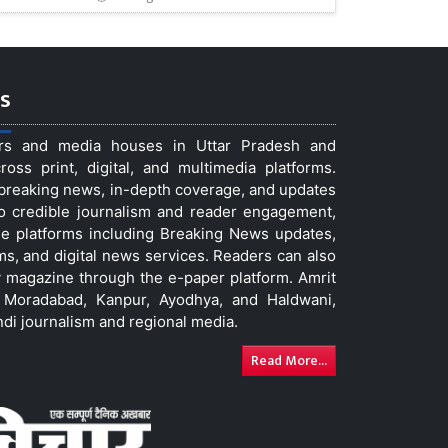
s
ers and media houses in Uttar Pradesh and
ss print, digital, and multimedia platforms.
t breaking news, in-depth coverage, and updates
to credible journalism and reader engagement,
le platforms including Breaking News updates,
ms, and digital news services. Readers can also
 magazine through the e-paper platform. Amrit
w, Moradabad, Kanpur, Ayodhya, and Haldwani,
ndi journalism and regional media.
Read More...