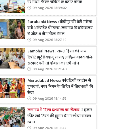
पर मंथन, फैक्ट-चेकिंग के बताए तरीके
09 Aug 2026 18:39:02
Barabanki News : बीबीपुर की बेटी गरिमा
बनीं अस्सिटेंट प्रोफेसर, लखनऊ विश्वविद्यालय
से जीते थे तीन गोल्ड मेडल
09 Aug 2026 18:27:49
Sambhal News : संभल हिंसा की जांच
रिपोर्ट झूठी! बदायूं सांसद आदित्य यादव बोले-
सरकार बनी तो दोबारा कराएंगे जांच
09 Aug 2026 18:21:40
Moradabad News: कांवड़ियों पर ड्रोन से
पुष्पवर्षा, नगर निगम के शिविर में शिवभक्तों की
सेवा
09 Aug 2026 18:14:53
लखनऊ में दिखा देशभक्ति का सैलाब,
2 हजार
फीट लंबे तिरंगे की ह्यूमन चेन ने खींचा सबका
ध्यान
09 Aug 2026 18:12:47