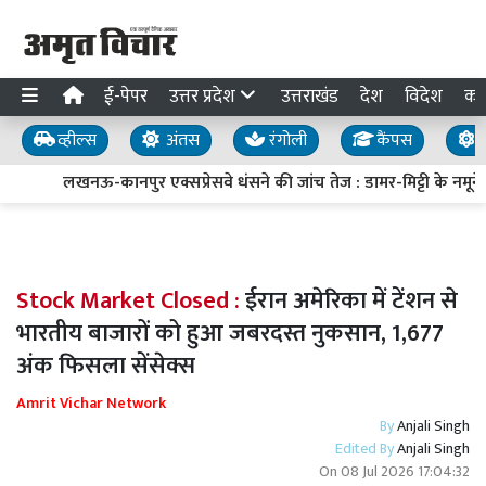
ई-पेपर
उत्तर प्रदेश
उत्तराखंड
देश
विदेश
का
व्हील्स
अंतस
रंगोली
कैंपस
य
लखनऊ-कानपुर एक्सप्रेसवे धंसने की जांच तेज : डामर-मिट्टी के नमूने ल
Stock Market Closed :
ईरान अमेरिका में टेंशन से
भारतीय बाजारों को हुआ जबरदस्त नुकसान, 1,677
अंक फिसला सेंसेक्स
Amrit Vichar Network
By
Anjali Singh
Edited By
Anjali Singh
On
08 Jul 2026 17:04:32