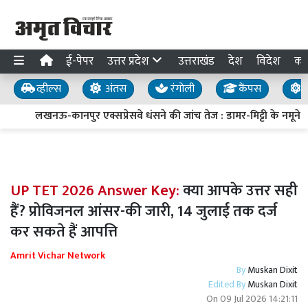
ई-पेपर
उत्तर प्रदेश
उत्तराखंड
देश
विदेश
का
व्हील्स
अंतस
रंगोली
कैंपस
य
लखनऊ-कानपुर एक्सप्रेसवे धंसने की जांच तेज : डामर-मिट्टी के नमूने लि
UP TET 2026 Answer Key:
क्या आपके उत्तर सही
हैं? प्रोविजनल आंसर-की जारी, 14 जुलाई तक दर्ज
कर सकते हैं आपत्ति
Amrit Vichar Network
By
Muskan Dixit
Edited By
Muskan Dixit
On
09 Jul 2026 14:21:11