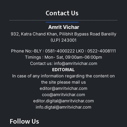
Contact Us
Amrit Vichar
932, Katra Chand Khan, Pilibhit Bypass Road Bareilly
(U.P) 243001
Phone No:-BLY : 0581-4000222 LKO : 0522-4008111
Timings : Mon- Sat, 09:00am-06:00pm
Contact us:
info@amritvichar.com
EDITORIAL
In case of any information regarding the content on
the site please mail us
editor@amritvichar.com
coo@amritvichar.com
editor.digital@amritvichar.com
info.digtal@amritvichar.com
Follow Us