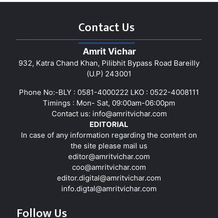
Contact Us
Amrit Vichar
932, Katra Chand Khan, Pilibhit Bypass Road Bareilly
(U.P) 243001
Phone No:-BLY : 0581-4000222 LKO : 0522-4008111
Timings : Mon- Sat, 09:00am-06:00pm
Contact us:
info@amritvichar.com
EDITORIAL
In case of any information regarding the content on
the site please mail us
editor@amritvichar.com
coo@amritvichar.com
editor.digital@amritvichar.com
info.digtal@amritvichar.com
Follow Us