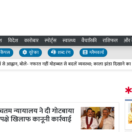
श
विदेश
कारोबार
स्पोर्ट्स
स्वास्थ्य
वैचारिकी
राशिफल
और द
कैंपस
यूरेका
शब्द रंग
ग्लैमवर्ल्ड
ान, बोले- नफरत नहीं मोहब्बत से बदलें व्यवस्था; काला झंडा दिखाने का प्रयास
्चतम न्यायालय ने दी गोटबाया
पक्षे खिलाफ कानूनी कार्रवाई