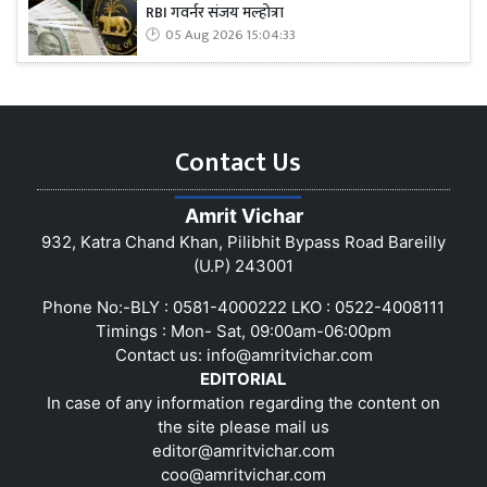
RBI गवर्नर संजय मल्होत्रा
05 Aug 2026 15:04:33
Contact Us
Amrit Vichar
932, Katra Chand Khan, Pilibhit Bypass Road Bareilly
(U.P) 243001
Phone No:-BLY : 0581-4000222 LKO : 0522-4008111
Timings : Mon- Sat, 09:00am-06:00pm
Contact us:
info@amritvichar.com
EDITORIAL
In case of any information regarding the content on
the site please mail us
editor@amritvichar.com
coo@amritvichar.com