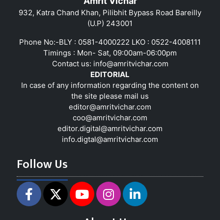
Amrit Vichar
932, Katra Chand Khan, Pilibhit Bypass Road Bareilly
(U.P) 243001
Phone No:-BLY : 0581-4000222 LKO : 0522-4008111
Timings : Mon- Sat, 09:00am-06:00pm
Contact us:
info@amritvichar.com
EDITORIAL
In case of any information regarding the content on
the site please mail us
editor@amritvichar.com
coo@amritvichar.com
editor.digital@amritvichar.com
info.digtal@amritvichar.com
Follow Us