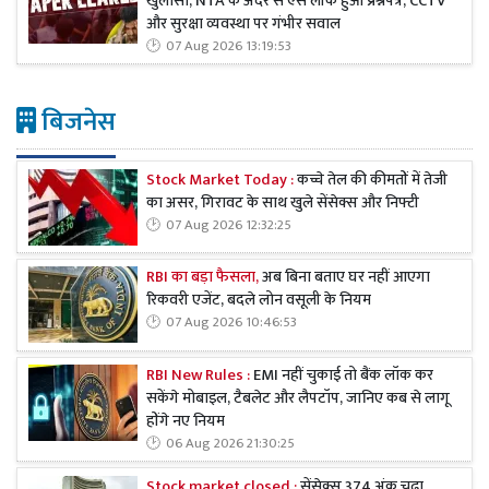
खुलासा, NTA के अंदर से ऐसे लीक हुआ प्रश्नपत्र, CCTV
और सुरक्षा व्यवस्था पर गंभीर सवाल
07 Aug 2026 13:19:53
बिजनेस
Stock Market Today :
कच्चे तेल की कीमतों में तेजी
का असर, गिरावट के साथ खुले सेंसेक्स और निफ्टी
07 Aug 2026 12:32:25
RBI का बड़ा फैसला,
अब बिना बताए घर नहीं आएगा
रिकवरी एजेंट, बदले लोन वसूली के नियम
07 Aug 2026 10:46:53
RBI New Rules :
EMI नहीं चुकाई तो बैंक लॉक कर
सकेंगे मोबाइल, टैबलेट और लैपटॉप, जानिए कब से लागू
होंगे नए नियम
06 Aug 2026 21:30:25
Stock market closed :
सेंसेक्स 374 अंक चढ़ा,