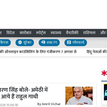
श
विदेश
कारोबार
स्पोर्ट्स
स्वास्थ्य
वैचारिकी
राशिफल
और द
कैंपस
यूरेका
शब्द रंग
ग्लैमवर्ल्ड
ाइन काउंसिलिंग के लिए पंजीकरण 7 अगस्त से
हिंदू नेताओं की हत्या क
 शरण सिंह बोले- अमेठी में
आये हैं राहुल गाधी
By
Amrit Vichar
026 15:06:18