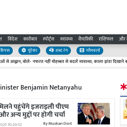
श
विदेश
कारोबार
स्पोर्ट्स
स्वास्थ्य
वैचारिकी
राशिफल
और द
कैंपस
यूरेका
शब्द रंग
ग्लैमवर्ल्ड
 से आह्वान, बोले- नफरत नहीं मोहब्बत से बदलें व्यवस्था; काला झंडा दिखाने का प्
Minister Benjamin Netanyahu
 से मिलने पहुंचेंगे इजराइली पीएम
और अन्य मुद्दों पर होगी चर्चा
By
Muskan Dixit
2025 10:20:52