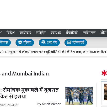
श
विदेश
कारोबार
स्पोर्ट्स
स्वास्थ्य
वैचारिकी
राशिफल
और द
कैंपस
यूरेका
शब्द रंग
ग्लैमवर्ल्ड
माणु बम से लेकर मंगल पर क्यूरियोसिटी की लैंडिंग तक, जानें आज के दिन की 
s and Mumbai Indian
 रोमांचक मुकाबले में गुजरात
िकेट से हराया
By
Amrit Vichar
2025 21:24:25