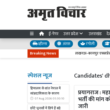
ई-पेपर
उत्तर प्रदेश
उत्तराखंड
दे
व्हील्स
अंतस
रंगोली
Breaking News
लखनऊ-कानपुर एक्सप्रेसवे धंसन
स्पेशल न्यूज
Candidates' d
हिमालय से शांत नेपाल में
प्रयागराज : म
सांप्रदायिकता के कारण
भर्ती की मांग क
07 Aug 2026 05:30:10
जारी
छोटे चुनावों में छिपे हैं बड़े