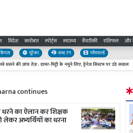
श
विदेश
कारोबार
स्पोर्ट्स
स्वास्थ्य
वैचारिकी
राशिफल
और द
कैंपस
यूरेका
शब्द रंग
ग्लैमवर्ल्ड
े की जांच तेज : डामर-मिट्टी के नमूने लिए, ड्रेनेज सिस्टम पर उठे सवाल
harna continues
हा धरने का ऐलान कर शिक्षक
ो लेकर अभ्यर्थियों का धरना