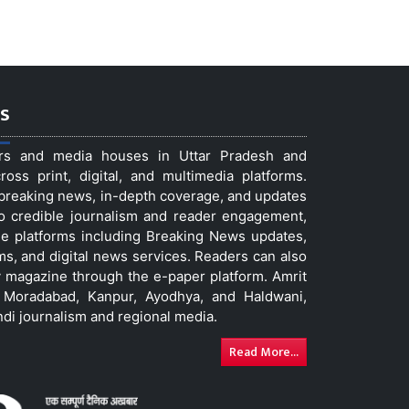
s
ers and media houses in Uttar Pradesh and
ss print, digital, and multimedia platforms.
t breaking news, in-depth coverage, and updates
to credible journalism and reader engagement,
le platforms including Breaking News updates,
ms, and digital news services. Readers can also
 magazine through the e-paper platform. Amrit
w, Moradabad, Kanpur, Ayodhya, and Haldwani,
ndi journalism and regional media.
Read More...