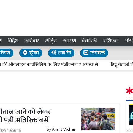
श
विदेश
कारोबार
स्पोर्ट्स
स्वास्थ्य
वैचारिकी
राशिफल
और द
कैंपस
यूरेका
शब्द रंग
ग्लैमवर्ल्ड
लाइन काउंसिलिंग के लिए पंजीकरण 7 अगस्त से
हिंदू नेताओं की हत्या 
ैनीताल जाने को लेकर
 पड़ी अतिरिक्त बसें
By
Amrit Vichar
025 19:56:16