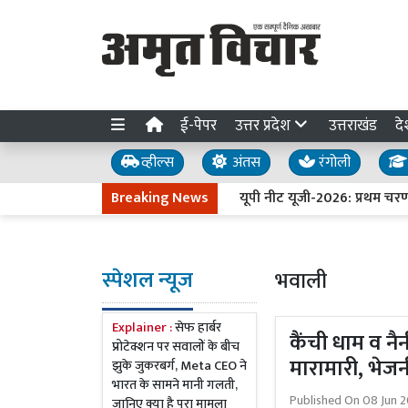
ई-पेपर
उत्तर प्रदेश
उत्तराखंड
दे
व्हील्स
अंतस
रंगोली
Breaking News
यूपी नीट यूजी-2026: प्रथम चरण की ऑन
स्पेशल न्यूज
भवाली
Explainer :
सेफ हार्बर
कैंची धाम व न
प्रोटेक्शन पर सवालों के बीच
मारामारी, भेजनी
झुके जुकरबर्ग, Meta CEO ने
भारत के सामने मानी गलती,
Published On
08 Jun 2
जानिए क्या है पूरा मामला