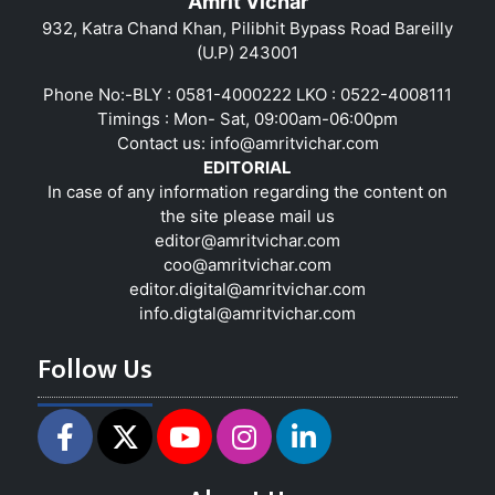
Amrit Vichar
932, Katra Chand Khan, Pilibhit Bypass Road Bareilly
(U.P) 243001
Phone No:-BLY : 0581-4000222 LKO : 0522-4008111
Timings : Mon- Sat, 09:00am-06:00pm
Contact us:
info@amritvichar.com
EDITORIAL
In case of any information regarding the content on
the site please mail us
editor@amritvichar.com
coo@amritvichar.com
editor.digital@amritvichar.com
info.digtal@amritvichar.com
Follow Us