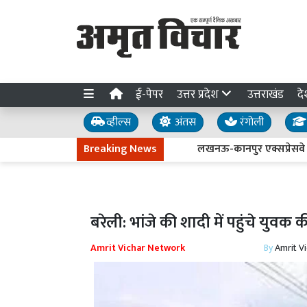
ई-पेपर
उत्तर प्रदेश
उत्तराखंड
दे
व्हील्स
अंतस
रंगोली
Breaking News
लखनऊ-कानपुर एक्सप्रेसवे धंसने की ज
बरेली: भांजे की शादी में पहुंचे युवक 
Amrit Vichar Network
By
Amrit V