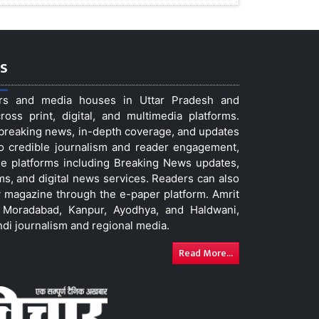
s
ers and media houses in Uttar Pradesh and
ss print, digital, and multimedia platforms.
t breaking news, in-depth coverage, and updates
to credible journalism and reader engagement,
le platforms including Breaking News updates,
ms, and digital news services. Readers can also
 magazine through the e-paper platform. Amrit
w, Moradabad, Kanpur, Ayodhya, and Haldwani,
ndi journalism and regional media.
Read More...