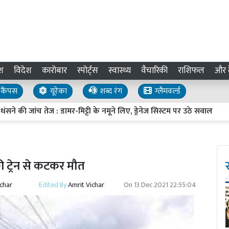
श
विदेश
कारोबार
स्पोर्ट्स
स्वास्थ्य
वैचारिकी
राशिफल
और द
कैंपस
यूरेका
शब्द रंग
ग्लैमवर्ल्ड
ांच तेज : डामर-मिट्टी के नमूने लिए, ड्रेनेज सिस्टम पर उठे सवाल
UP In
की ट्रेन से कटकर मौत
ichar
Edited By
Amrit Vichar
On
13 Dec 2021 22:55:04