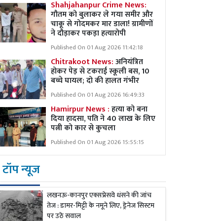
Shahjahanpur Crime News:
गौतम को बुलाकर ले गया समीर और
चाकू से गोदमकर मार डाला! ग्रामीणों
ने दौड़ाकर पकड़ा हत्यारोपी
Published On 01 Aug 2026 11:42:18
Chitrakoot News:
अनियंत्रित
होकर पेड़ से टकराई स्कूली बस, 10
बच्चे घायल; दो की हालत गंभीर
Published On 01 Aug 2026 16:49:33
Hamirpur News :
हत्या को बना
दिया हादसा, पति ने 40 लाख के लिए
पत्नी को कार से कुचला
Published On 01 Aug 2026 15:55:15
टॉप न्यूज
लखनऊ-कानपुर एक्सप्रेसवे धंसने की जांच
तेज : डामर-मिट्टी के नमूने लिए, ड्रेनेज सिस्टम
पर उठे सवाल