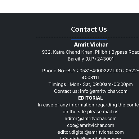
Contact Us
Amrit Vichar
932, Katra Chand Khan, Pilibhit Bypass Roa
Bareilly (U.P) 243001
Phone No:-BLY : 0581-4000222 LKO : 0522-
4008111
Timings : Mon- Sat, 09:00am-06:00pm
Contact us:
info@amritvichar.com
EDITORIAL
In case of any information regarding the conte
on the site please mail us
editor@amritvichar.com
coo@amritvichar.com
editor.digital@amritvichar.com
info.digtal@amritvichar.com