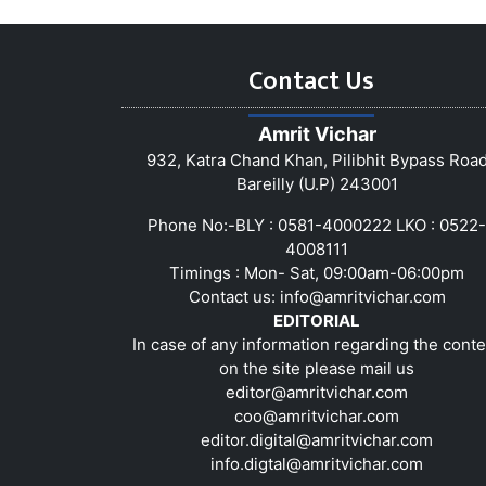
Contact Us
Amrit Vichar
932, Katra Chand Khan, Pilibhit Bypass Roa
Bareilly (U.P) 243001
Phone No:-BLY : 0581-4000222 LKO : 0522-
4008111
Timings : Mon- Sat, 09:00am-06:00pm
Contact us:
info@amritvichar.com
EDITORIAL
In case of any information regarding the conte
on the site please mail us
editor@amritvichar.com
coo@amritvichar.com
editor.digital@amritvichar.com
info.digtal@amritvichar.com