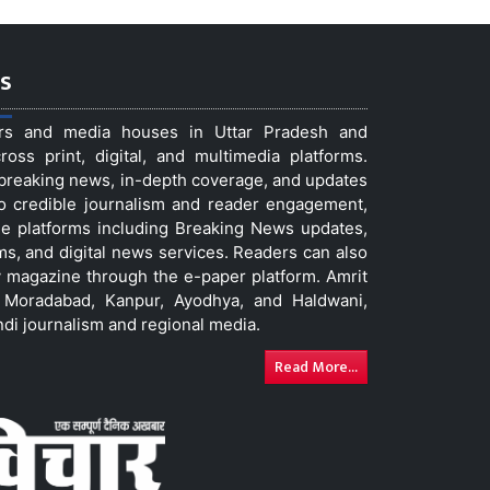
s
ers and media houses in Uttar Pradesh and
ss print, digital, and multimedia platforms.
t breaking news, in-depth coverage, and updates
to credible journalism and reader engagement,
le platforms including Breaking News updates,
ms, and digital news services. Readers can also
 magazine through the e-paper platform. Amrit
w, Moradabad, Kanpur, Ayodhya, and Haldwani,
ndi journalism and regional media.
Read More...