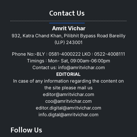
Contact Us
Amrit Vichar
932, Katra Chand Khan, Pilibhit Bypass Road Bareilly
(U.P) 243001
Phone No:-BLY : 0581-4000222 LKO : 0522-4008111
Timings : Mon- Sat, 09:00am-06:00pm
Contact us:
info@amritvichar.com
EDITORIAL
In case of any information regarding the content on
the site please mail us
editor@amritvichar.com
coo@amritvichar.com
editor.digital@amritvichar.com
info.digtal@amritvichar.com
Follow Us