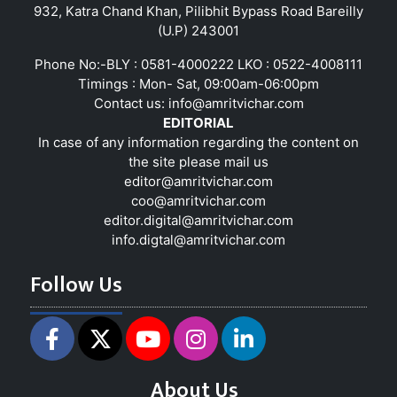
932, Katra Chand Khan, Pilibhit Bypass Road Bareilly
(U.P) 243001
Phone No:-BLY : 0581-4000222 LKO : 0522-4008111
Timings : Mon- Sat, 09:00am-06:00pm
Contact us:
info@amritvichar.com
EDITORIAL
In case of any information regarding the content on
the site please mail us
editor@amritvichar.com
coo@amritvichar.com
editor.digital@amritvichar.com
info.digtal@amritvichar.com
Follow Us
About Us