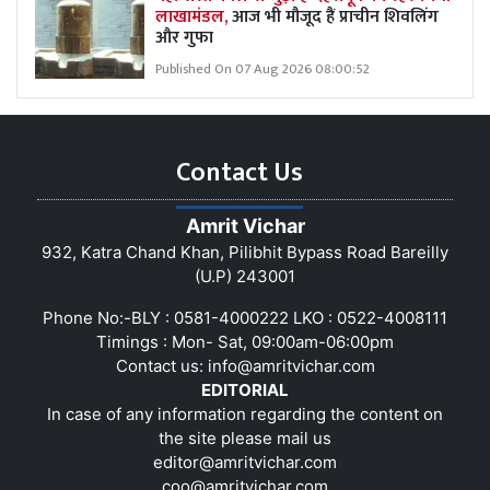
लाखामंडल,
आज भी मौजूद हैं प्राचीन शिवलिंग
और गुफा
Published On 07 Aug 2026 08:00:52
Contact Us
Amrit Vichar
932, Katra Chand Khan, Pilibhit Bypass Road Bareilly
(U.P) 243001
Phone No:-BLY : 0581-4000222 LKO : 0522-4008111
Timings : Mon- Sat, 09:00am-06:00pm
Contact us:
info@amritvichar.com
EDITORIAL
In case of any information regarding the content on
the site please mail us
editor@amritvichar.com
coo@amritvichar.com