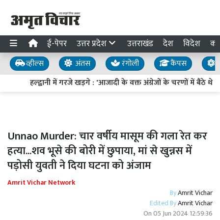
ई-पेपर
उत्तर प्रदेश
उत्तराखंड
देश
विदेश
का
व्हील्स
अंतस
रंगोली
कैंपस
य
हल्द्वानी में गरजे खड़गे : 'आजादी के वक्त अंग्रेजों के चरणों में बैठे थ
Unnao Murder: चार वर्षीय मासूम की गला रेत कर
हत्या...शव भूसे की बोरी में छुपाया, मां से खुन्नस में
पड़ोसी युवती ने दिया घटना को अंजाम
Amrit Vichar Network
By
Amrit Vichar
Edited By
Amrit Vichar
On
05 Jun 2024 12:59:36