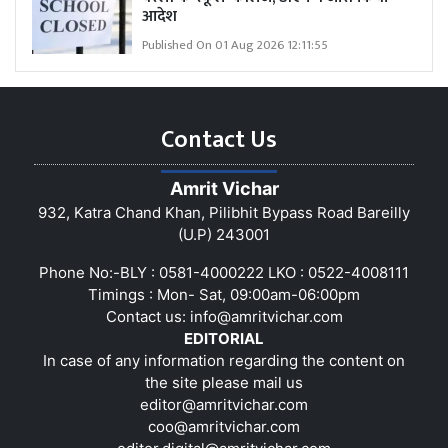
आदेश
Published On 01 Aug 2026 12:11:55
Contact Us
Amrit Vichar
932, Katra Chand Khan, Pilibhit Bypass Road Bareilly
(U.P) 243001
Phone No:-BLY : 0581-4000222 LKO : 0522-4008111
Timings : Mon- Sat, 09:00am-06:00pm
Contact us:
info@amritvichar.com
EDITORIAL
In case of any information regarding the content on
the site please mail us
editor@amritvichar.com
coo@amritvichar.com