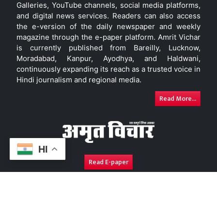
Galleries, YouTube channels, social media platforms,
and digital news services. Readers can also access
the e-version of the daily newspaper and weekly
magazine through the e-paper platform. Amrit Vichar
is currently published from Bareilly, Lucknow,
Moradabad, Kanpur, Ayodhya, and Haldwani,
continuously expanding its reach as a trusted voice in
Hindi journalism and regional media.
Read More...
HI
Read E-paper
About Us
Contact Us
Complaint Redressal
Disc
Copyright © 2026. All Rights Reserved By
Amrit Vichar.