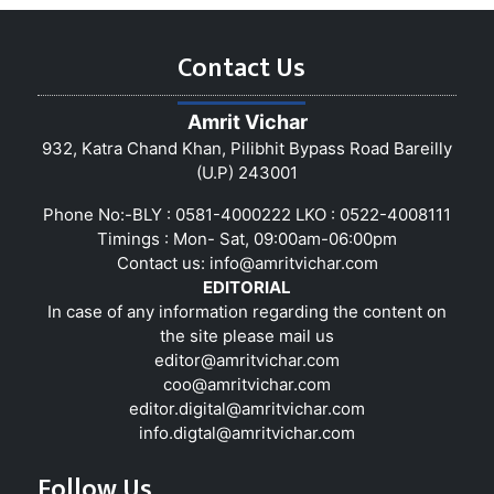
Contact Us
Amrit Vichar
932, Katra Chand Khan, Pilibhit Bypass Road Bareilly
(U.P) 243001
Phone No:-BLY : 0581-4000222 LKO : 0522-4008111
Timings : Mon- Sat, 09:00am-06:00pm
Contact us:
info@amritvichar.com
EDITORIAL
In case of any information regarding the content on
the site please mail us
editor@amritvichar.com
coo@amritvichar.com
editor.digital@amritvichar.com
info.digtal@amritvichar.com
Follow Us