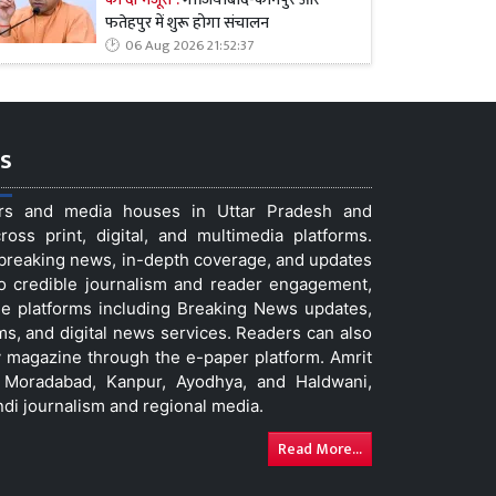
फतेहपुर में शुरू होगा संचालन
06 Aug 2026 21:52:37
s
ers and media houses in Uttar Pradesh and
ss print, digital, and multimedia platforms.
t breaking news, in-depth coverage, and updates
to credible journalism and reader engagement,
le platforms including Breaking News updates,
ms, and digital news services. Readers can also
 magazine through the e-paper platform. Amrit
w, Moradabad, Kanpur, Ayodhya, and Haldwani,
ndi journalism and regional media.
Read More...