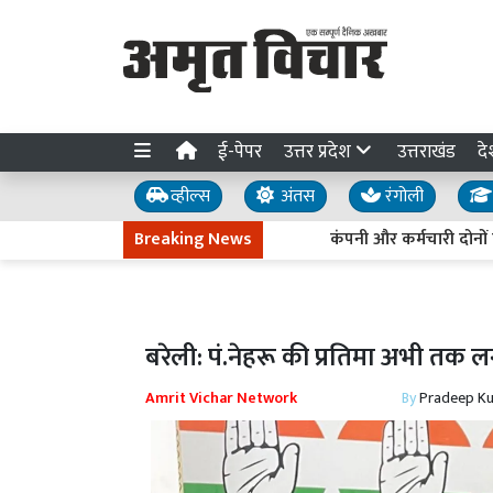
ई-पेपर
उत्तर प्रदेश
उत्तराखंड
दे
व्हील्स
अंतस
रंगोली
Breaking News
कंपनी और कर्मचारी दोनों को राहत
बरेली: पं.नेहरू की प्रतिमा अभी तक 
Amrit Vichar Network
By
Pradeep K